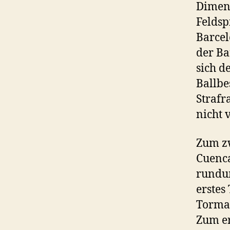
Dimens
Feldsp
Barcelo
der Ba
sich d
Ballbe
Strafr
nicht 
Zum zw
Cuenca
rundum
erstes
Torman
Zum er