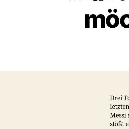
möc
Drei T
letzte
Messi 
stößt 