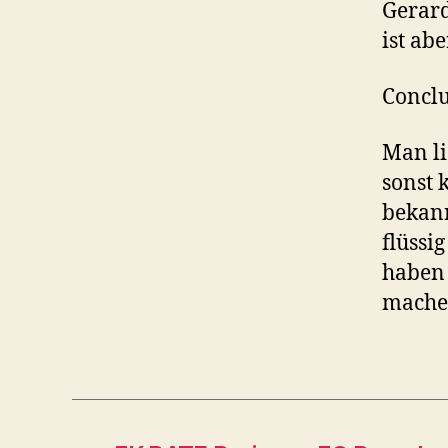
Gerard
ist ab
Conclu
Man li
sonst 
bekann
flüssi
haben 
mache