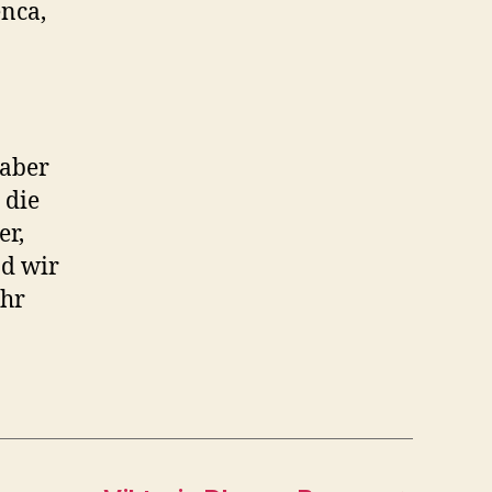
enca,
 aber
 die
er,
nd wir
ehr