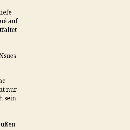
iefe
qué auf
faltet
 Nsues
ac
ht nur
h sein
saußen