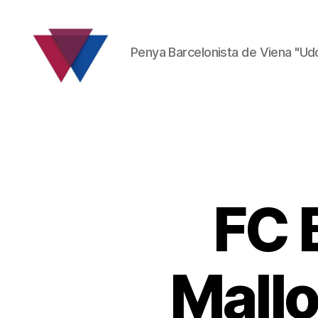
Penya Barcelonista de Viena "Ud
FC
Barcelona
Fanclub
FC 
Mallo