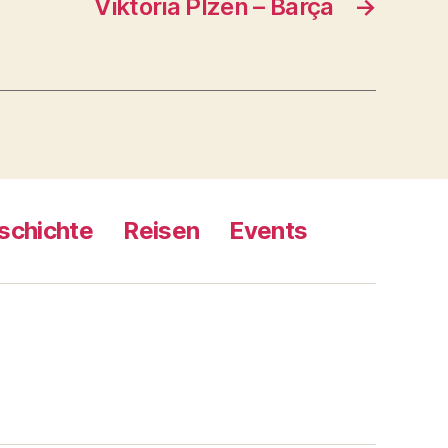
Viktoria Plzen – Barça
→
schichte
Reisen
Events