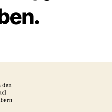
ben.
n den
nel
ubern