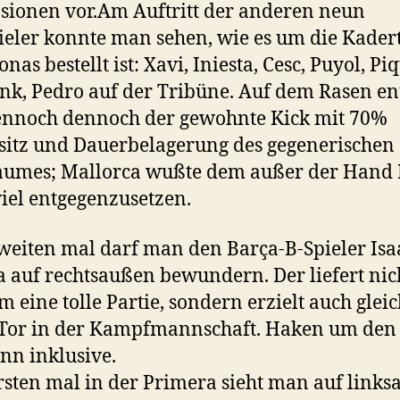
ionen vor.
Am Auftritt der anderen neun
ieler konnte man sehen, wie es um die Kadert
nas bestellt ist: Xavi, Iniesta, Cesc, Puyol, Pi
nk, Pedro auf der Tribüne. Auf dem Rasen ent
ennoch dennoch der gewohnte Kick mit 70%
sitz und Dauerbelagerung des gegenerischen
aumes; Mallorca wußte dem außer der Hand
viel entgegenzusetzen.
eiten mal darf man den Barça-B-Spieler Isa
 auf rechtsaußen bewundern. Der liefert nic
 eine tolle Partie, sondern erzielt auch gleic
 Tor in der Kampfmannschaft. Haken um den
n inklusive.
sten mal in der Primera sieht man auf link