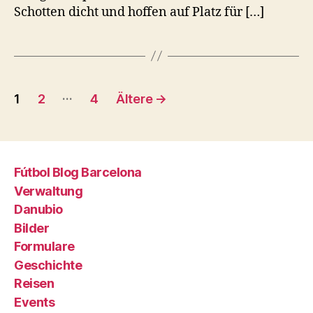
Schotten dicht und hoffen auf Platz für […]
Beitragsnavigation
…
1
2
4
Ältere
→
Fútbol Blog Barcelona
Verwaltung
Danubio
Bilder
Formulare
Geschichte
Reisen
Events