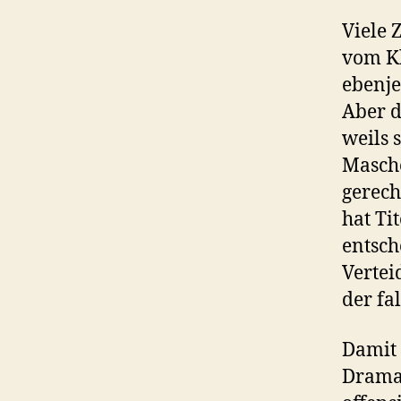
Viele 
vom Kl
ebenje
Aber d
weils 
Masche
gerech
hat Ti
entsch
Vertei
der fa
Damit 
Dramat