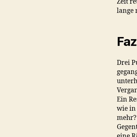
Zeit r
lange 
Faz
Drei P
gegang
unterh
Vergan
Ein Re
wie in
mehr? 
Gegent
eine R