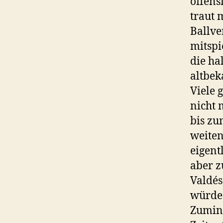
offens
traut 
Ballve
mitspi
die ha
altbek
Viele 
nicht 
bis zu
weiten
eigent
aber 
Valdés
würde.
Zumind