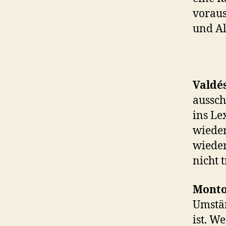
voraus
und Al
Valdé
aussch
ins Le
wieder
wieder
nicht 
Monto
Umstän
ist. W