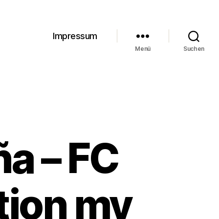
Impressum
Menü
Suchen
a – FC
tion my