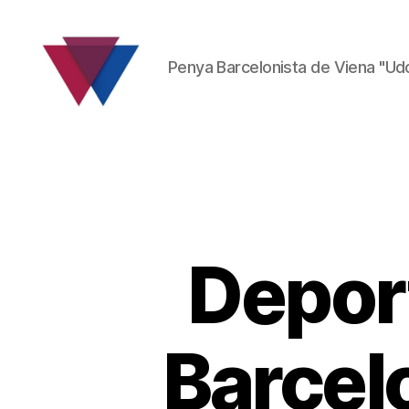
Penya Barcelonista de Viena "Ud
FC
Barcelona
Fanclub
Depor
Barcel