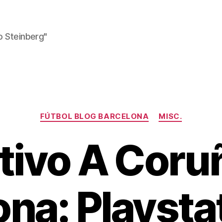
o Steinberg"
Kategorien
FÚTBOL BLOG BARCELONA
MISC.
tivo A Coruñ
ona: Playsta