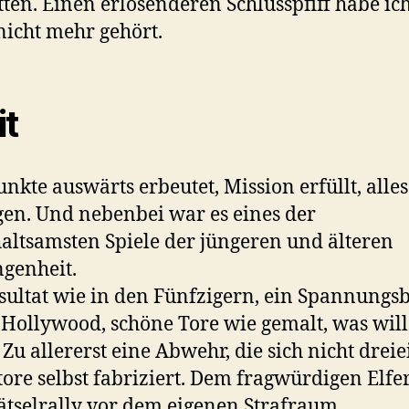
etten. Einen erlösenderen Schlusspfiff habe ic
nicht mehr gehört.
it
unkte auswärts erbeutet, Mission erfüllt, alles
en. Und nebenbei war es eines der
altsamsten Spiele der jüngeren und älteren
genheit.
sultat wie in den Fünfzigern, ein Spannungs
 Hollywood, schöne Tore wie gemalt, was wil
Zu allererst eine Abwehr, die sich nicht drei
ore selbst fabriziert. Dem fragwürdigen Elfer
ätselrally vor dem eigenen Strafraum