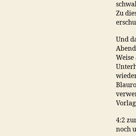
schwal
Zu die
erschu
Und da
Abends
Weise 
Unterh
wieder
Blauro
verwer
Vorlag
4:2 zur
noch u