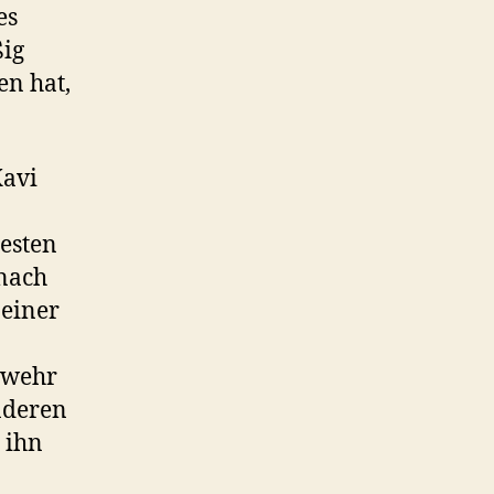
es
ßig
en hat,
Xavi
esten
 nach
 einer
Abwehr
nderen
 ihn