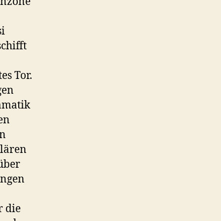
renzone
i
chifft
es Tor.
gen
amatik
nen
on
klären
über
ingen
 die