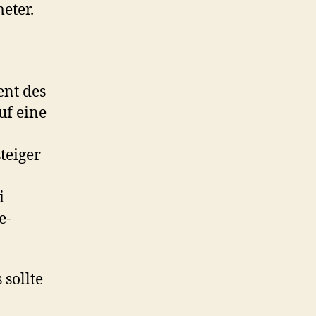
eter.
ent des
uf eine
teiger
i
e-
 sollte