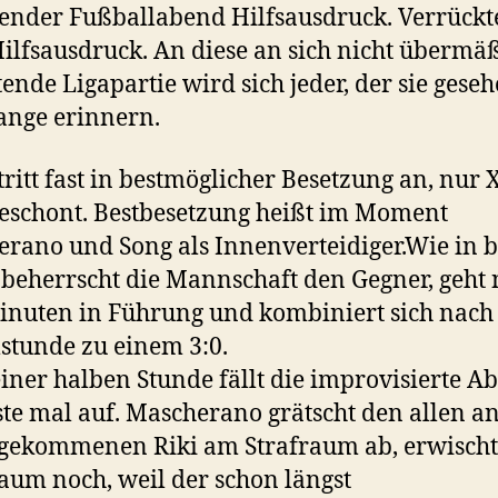
nder Fußballabend Hilfsausdruck. Verrückt
Hilfsausdruck. An diese an sich nicht übermä
ende Ligapartie wird sich jeder, der sie geseh
ange erinnern.
tritt fast in bestmöglicher Besetzung an, nur 
eschont. Bestbesetzung heißt im Moment
rano und Song als Innenverteidiger.Wie in b
 beherrscht die Mannschaft den Gegner, geht
inuten in Führung und kombiniert sich nach
lstunde zu einem 3:0.
iner halben Stunde fällt die improvisierte 
ste mal auf. Mascherano grätscht den allen a
gekommenen Riki am Strafraum ab, erwischt
aum noch, weil der schon längst