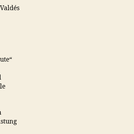
 Valdés
ute“
d
le
n
istung