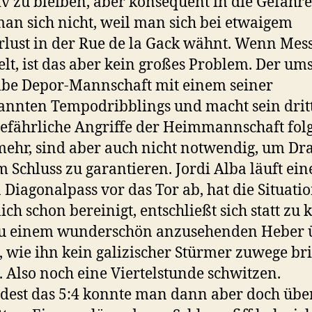
iv zu bleiben, aber konsequent in die Gefah
man sich nicht, weil man sich bei etwaigem
rlust in der Rue de la Gack wähnt. Wenn Mess
elt, ist das aber kein großes Problem. Der ums
lbe Depor-Mannschaft mit einem seiner
annten Tempodribblings und macht sein dritt
gefährliche Angriffe der Heimmannschaft fol
mehr, sind aber auch nicht notwendig, um Dr
m Schluss zu garantieren. Jordi Alba läuft ei
 Diagonalpass vor das Tor ab, hat die Situati
lich schon bereinigt, entschließt sich statt zu 
zu einem wunderschön anzusehenden Heber 
, wie ihn kein galizischer Stürmer zuwege br
 Also noch eine Viertelstunde schwitzen.
est das 5:4 konnte man dann aber doch über