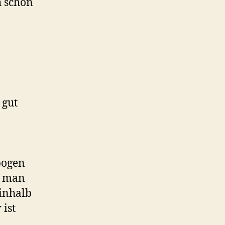
h schon
 gut
bogen
l man
einhalb
 ist