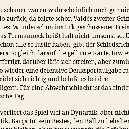
Zuschauer waren wahrscheinlich noch gar ni
o zurück, da folgte schon Valdés zweiter Grif
nes. Wunderschön ins Eck geschossener Freis
as Tormanneck heißt halt nicht umsonst so. 
schon alle so lustig haben, gibt der Schiedsric
rano gleich darauf die gelbrote Karte. Inwie
tfertigt, darüber läßt sich streiten, aber zumi
to wieder eine defensive Denksportaufgabe m
eidet sich richtig und beläßt es bei drei
digern. Für eine Abwehrschlacht ist das einde
lsche Tag.
verliert das Spiel viel an Dynamik, aber nich
ik. Barça tut sein Bestes, den Ball zu behalt