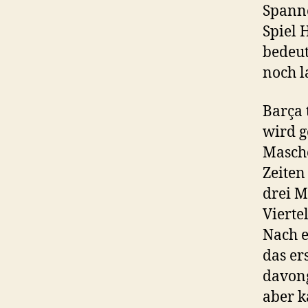
Spanne
Spiel 
bedeut
noch l
Barça 
wird g
Masche
Zeiten
drei M
Vierte
Nach e
das er
davon
aber k