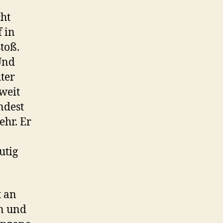
cht
f in
toß.
Und
hter
weit
ndest
ehr. Er
utig
t an
en und