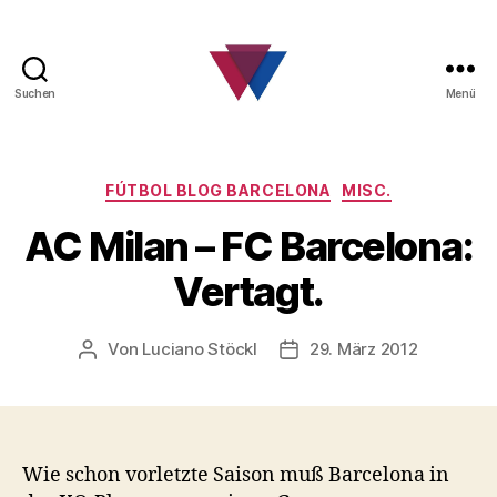
Suchen
Menü
FC
Barcelona
Fanclub
Kategorien
FÚTBOL BLOG BARCELONA
MISC.
AC Milan – FC Barcelona:
Vertagt.
Von
Luciano Stöckl
29. März 2012
Beitragsautor
Beitragsdatum
Wie schon vorletzte Saison muß Barcelona in