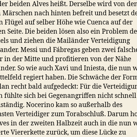
der beiden Alves heißt. Derselbe wird von de
 Märschen nach hinten befreit und besetzt d
n Flügel auf selber Höhe wie Cuenca auf der
n Seite. Die beiden lösen also ein Problem de
els und ziehen die Mailänder Verteidigung
ander. Messi und Fábregas geben zwei falsch
 in der Mitte und profitieren von der Nähe
nder. So wie auch Xavi und Iniesta, die nun 
ttelfeld regiert haben. Die Schwäche der For
lan recht bald aufgedeckt: Für die Verteidigu
n fühlte sich bei Gegenangriffen nicht schnel
ständig. Nocerino kam so außerhalb des
chsten Verteidiger zum Torabschluß. Darum ho
ves in der zweiten Halbzeit auch in die nun 
rte Viererkette zurück, um diese Lücke zu