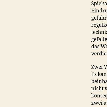
Spielv
Eindru
gefähr
regelk
techni
gefall
das W
verdie
Zwei W
Es kan
beinha
nicht 
konseq
zwei 