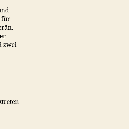
und
 für
erän.
er
d zwei
ktreten