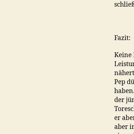
schlie
Fazit:
Keine 
Leistu
nähert
Pep dü
haben.
der jü
Toresc
er abe
aber 