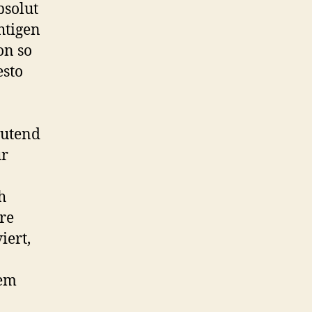
bsolut
htigen
on so
esto
eutend
ür
h
äre
iert,
dem