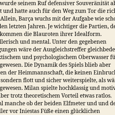
wurde seinem Ruf defensiver Souveränität a
t und hatte auch für den Weg zum Tor die ric
 Allein, Barça wuchs mit der Aufgabe wie sch
 den letzten Jahren. Je wichtiger die Partien, d
kommen die Blauroten ihrer Idealform.
lerisch und mental. Unter den gegebenen
ungen wäre der Ausgleichstreffer gleichbed
ktischem und psychologischem Oberwasser f
gewesen. Die Dynamik des Spiels blieb aber
ten der Heimmannschaft, die keinen Einbruc
, sondern flott und sicher weiterspielte, als w
 gewesen. Milan spielte hochklassig und motiv
aber trotz theoretischem Vorteil etwas ratlos.
l manche ob der beiden Elfmeter und und 
ler vor Iniestas Füße einen glücklichen