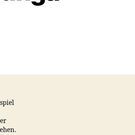
spiel
er
gehen.