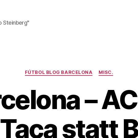
o Steinberg"
Kategorien
FÚTBOL BLOG BARCELONA
MISC.
celona – AC
-Taca statt 