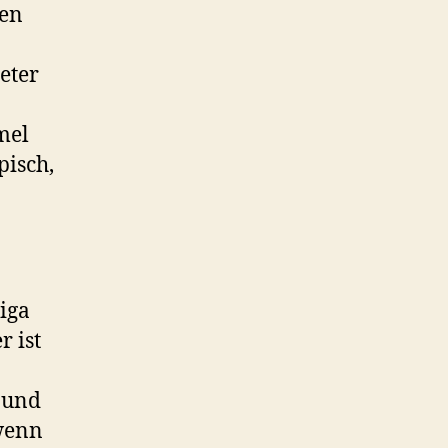
den
eter
mel
pisch,
iga
r ist
 und
wenn