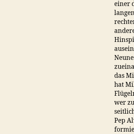
einer 
langen
rechte
andere
Hinspi
ausein
Neuner
zueina
das Mi
hat Mi
Flügel
wer zu
seitli
Pep Al
formie