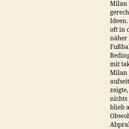
Milan 
gerech
Ideen.
oft in
näher 
Fußbal
Beding
mit ta
Milan 
aufsei
zeigte
nichts
blieb 
Obwoh
Abpral