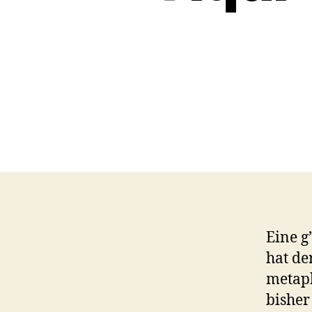
Eine g
hat de
metaph
bisher