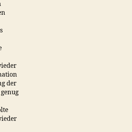
n
en
s
e
wieder
mation
ng der
l genug
lte
wieder