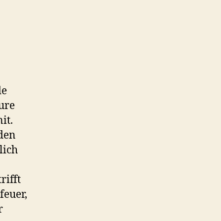
de
ure
it.
nden
lich
rifft
feuer,
r