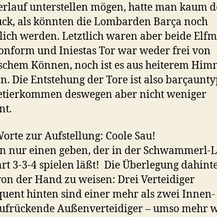
erlauf unterstellen mögen, hatte man kaum 
ck, als könnten die Lombarden Barça noch
lich werden. Letztlich waren aber beide Elfm
onform und Iniestas Tor war weder frei von
schem Können, noch ist es aus heiterem Him
en. Die Entstehung der Tore ist also barçaunty
etierkommen deswegen aber nicht weniger
nt.
orte zur Aufstellung: Coole Sau!
n nur einen geben, der in der Schwammerl-L
rt 3-3-4 spielen läßt! Die Überlegung dahinte
von der Hand zu weisen: Drei Verteidiger
uent hinten sind einer mehr als zwei Innen-
aufrückende Außenverteidiger – umso mehr 