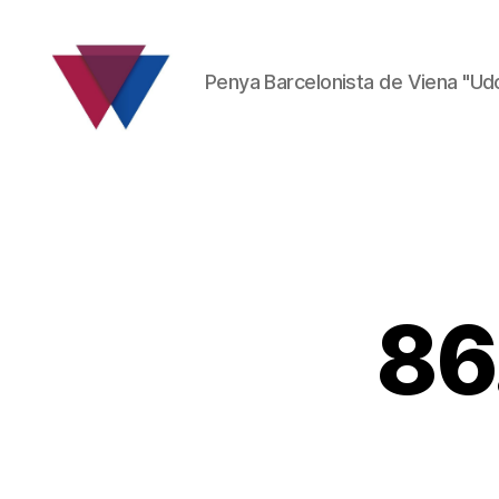
Penya Barcelonista de Viena "Ud
FC
Barcelona
Fanclub
86