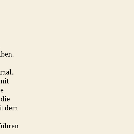
m
iben.
mal..
mit
ie
 die
Mit dem
 führen