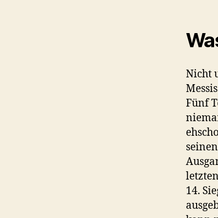
Was
Nicht 
Messis
Fünf T
nieman
ehscho
seinen
Ausgan
letzte
14. Si
ausgeb