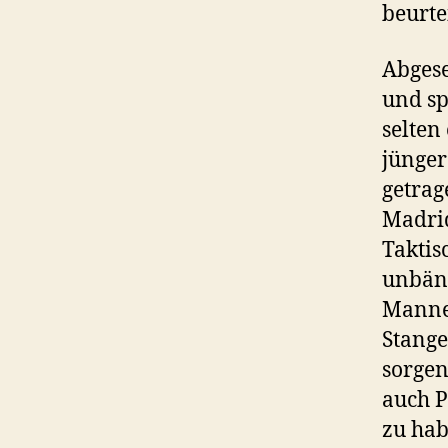
beurte
Abgese
und sp
selten
jünger
getrag
Madrid
Taktis
unbänd
Mannen
Stange
sorgen
auch P
zu hab