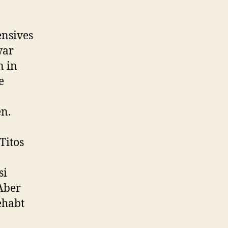
ensives
war
n in
e
en.
Titos
si
 Aber
ehabt