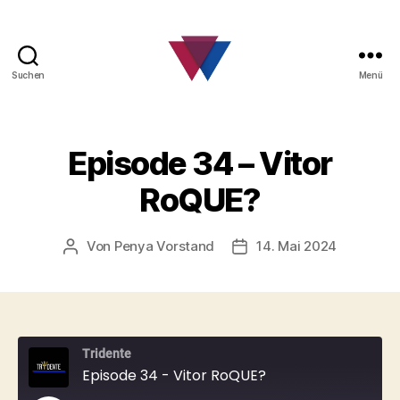
Suchen
Menü
FC
Barcelona
Fanclub
Episode 34 – Vitor
RoQUE?
Von
Penya Vorstand
14. Mai 2024
Beitragsautor
Beitragsdatum
Tridente
Episode 34 - Vitor RoQUE?