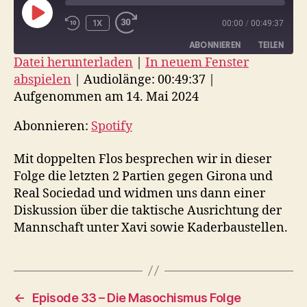
PLAY
1X
00:00
/
00:49:37
EPISODE
ABONNIEREN
TEILEN
Datei herunterladen
|
In neuem Fenster
abspielen
|
Audiolänge: 00:49:37
|
TEILEN
Spotify
Aufgenommen am 14. Mai 2024
RSS FEED
LINK
Abonnieren:
Spotify
EMBED
Mit doppelten Flos besprechen wir in dieser
Folge die letzten 2 Partien gegen Girona und
Real Sociedad und widmen uns dann einer
Diskussion über die taktische Ausrichtung der
Mannschaft unter Xavi sowie Kaderbaustellen.
←
Episode 33 – Die Masochismus Folge