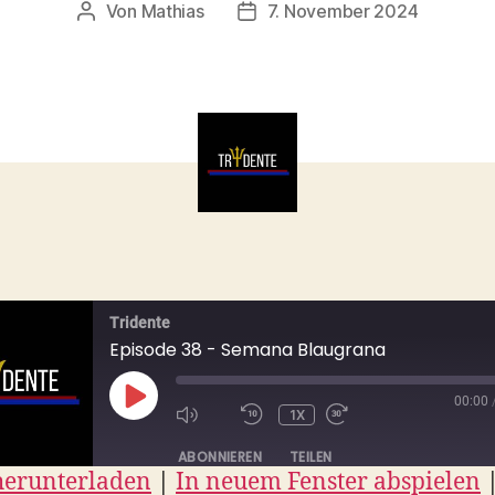
Von
Mathias
7. November 2024
Beitragsautor
Beitragsdatum
Tridente
Episode 38 - Semana Blaugrana
00:00
PLAY
1X
EPISODE
ABONNIEREN
TEILEN
herunterladen
|
In neuem Fenster abspielen