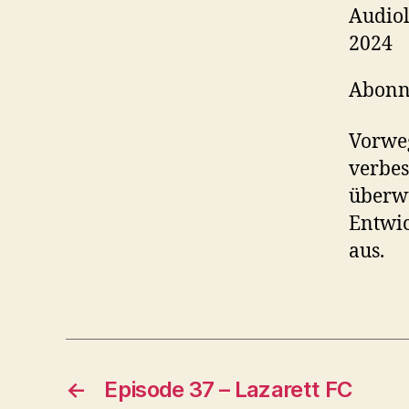
TEILE
Audiol
Sp
2024
RSS F
LINK
Abonn
EMBE
Vorweg
verbes
überwu
Entwic
aus.
←
Episode 37 – Lazarett FC