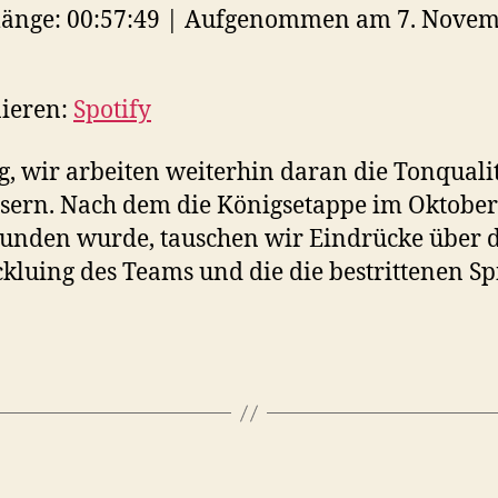
N
änge: 00:57:49
|
Aufgenommen am 7. Novem
otify
EED
ieren:
Spotify
D
, wir arbeiten weiterhin daran die Tonqualit
sern. Nach dem die Königsetappe im Oktober
nden wurde, tauschen wir Eindrücke über d
kluing des Teams und die die bestrittenen Sp