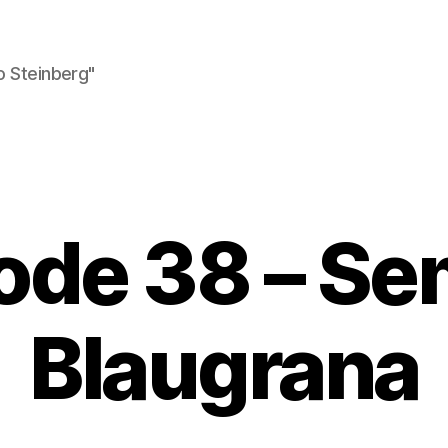
o Steinberg"
ode 38 – S
Blaugrana