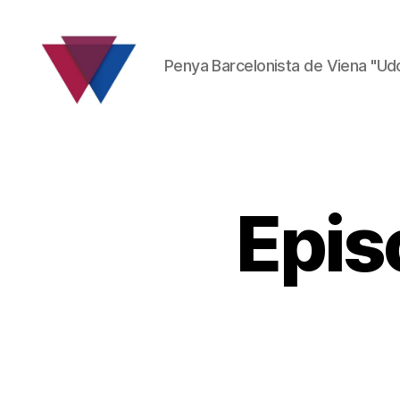
Penya Barcelonista de Viena "Ud
FC
Barcelona
Fanclub
Epis