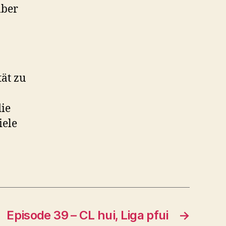
ber
ät zu
ie
iele
Episode 39 – CL hui, Liga pfui
→