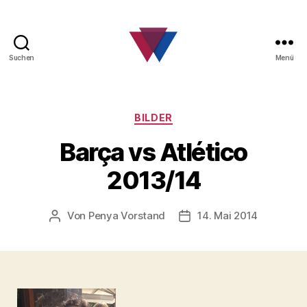
Suchen
Menü
FC
Barcelona
Fanclub
Kategorien
BILDER
Barça vs Atlético
2013/14
Von
Penya Vorstand
14. Mai 2014
Beitragsautor
Beitragsdatum