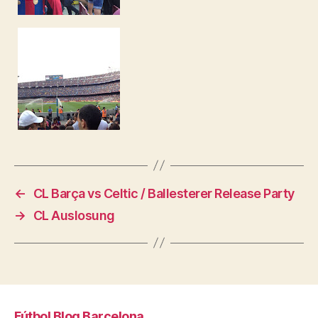
←
CL Barça vs Celtic / Ballesterer Release Party
→
CL Auslosung
Fútbol Blog Barcelona