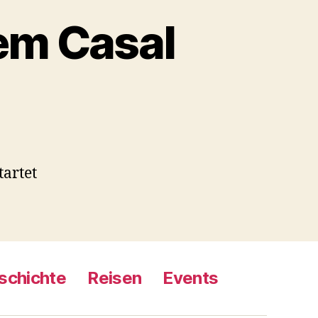
em Casal
zu
Zusammenarbeit
it
dem
Casal
tartet
schichte
Reisen
Events