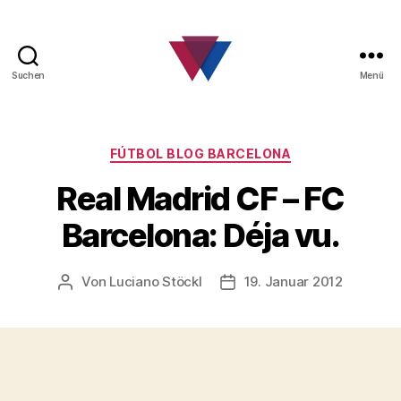
Suchen
Menü
FC
Barcelona
Fanclub
Kategorien
FÚTBOL BLOG BARCELONA
Real Madrid CF – FC
Barcelona: Déja vu.
Von
Luciano Stöckl
19. Januar 2012
Beitragsautor
Beitragsdatum