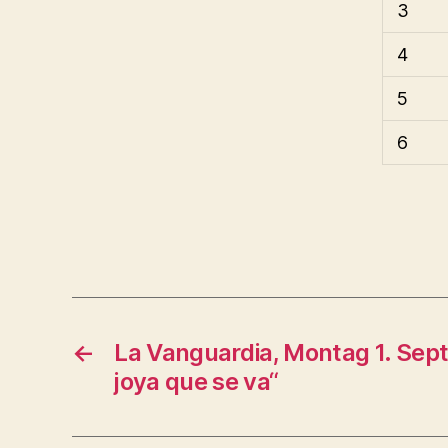
3
4
5
6
←
La Vanguardia, Montag 1. Sep
joya que se va“