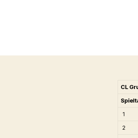
CL Gr
Spiel
1
2