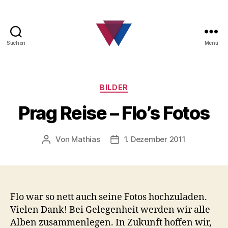
Suchen
Menü
FC
Barcelona
Fanclub
Kategorien
BILDER
Prag Reise – Flo’s Fotos
Von
Mathias
1. Dezember 2011
Beitragsautor
Beitragsdatum
Flo war so nett auch seine Fotos hochzuladen.
Vielen Dank! Bei Gelegenheit werden wir alle
Alben zusammenlegen. In Zukunft hoffen wir,