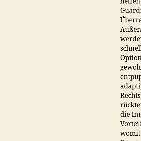
helfen
Guardi
Überra
Außens
werden
schne
Option
gewohn
entpup
adapti
Rechts
rückte
die In
Vortei
womit 