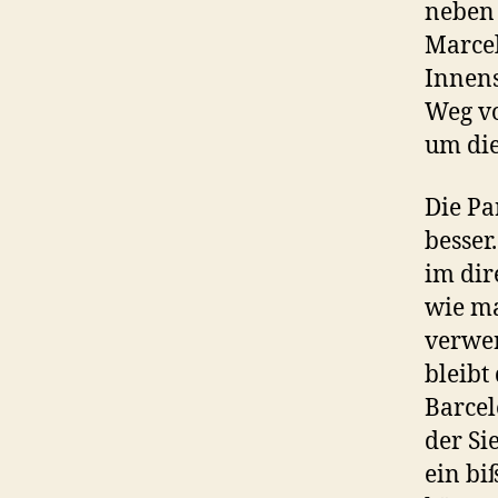
neben 
Marcel
Innens
Weg vo
um die
Die Pa
besser
im dir
wie ma
verwer
bleibt
Barcel
der Si
ein bi