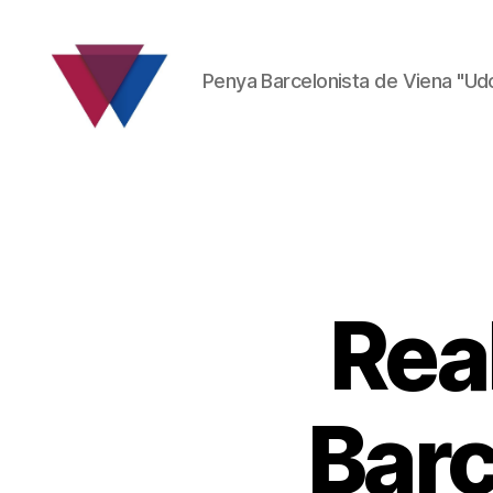
Penya Barcelonista de Viena "Ud
FC
Barcelona
Fanclub
Rea
Barc