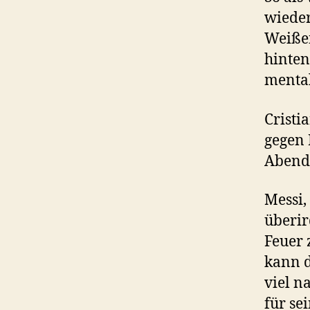
wieder
Weißen
hinten
mental
Cristi
gegen 
Abend 
Messi,
überir
Feuer 
kann d
viel n
für se