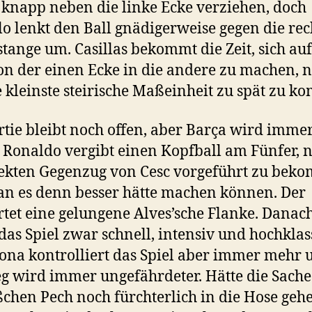
knapp neben die linke Ecke verziehen, doch
o lenkt den Ball gnädigerweise gegen die rec
tange um. Casillas bekommt die Zeit, sich au
n der einen Ecke in die andere zu machen, 
 kleinste steirische Maßeinheit zu spät zu k
rtie bleibt noch offen, aber Barça wird imme
. Ronaldo vergibt einen Kopfball am Fünfer,
ekten Gegenzug von Cesc vorgeführt zu bek
n es denn besser hätte machen können. Der
tet eine gelungene Alves’sche Flanke. Danac
 das Spiel zwar schnell, intensiv und hochklass
ona kontrolliert das Spiel aber immer mehr 
eg wird immer ungefährdeter. Hätte die Sache
ßchen Pech noch fürchterlich in die Hose geh