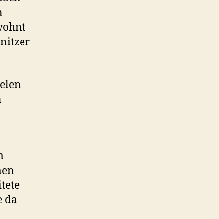
n
wohnt
nitzer
ielen
n
m
men
itete
e da