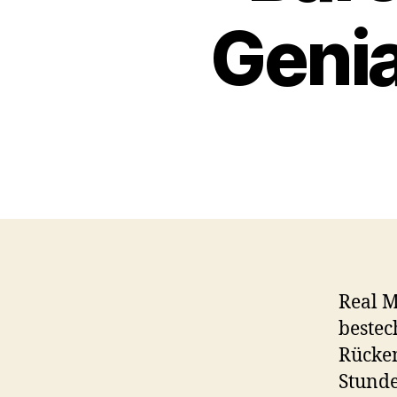
Genia
Real M
beste
Rücken
Stunde