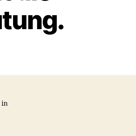
utung.
 in