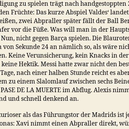
digung zu spielen trägt nach handgestoppten 
en Früchte: Das kurze Abspiel Valdes‘ landet
ißen, zwei Abpraller später fällt der Ball 
fer vor die Füße.
Was will man in der Haupt
Nun, nicht gegen Barça spielen. Die Blaurote
n von Sekunde 24 an nämlich so, als wäre nic
n. Keine Verunsicherung, kein Knacks in der
 keine Hektik. Messi hatte zwar nicht den bes
 Tage, nach einer halben Stunde reicht es abe
em zu einem Slalomlauf zwischen sechs Bein
 PASE DE LA MUERTE im Abflug. Alexis nimm
d und schnell denkend an.
urioser als das Führungstor der Madrids ist j
onas: Xavi nimmt einen Abpraller direkt, wü