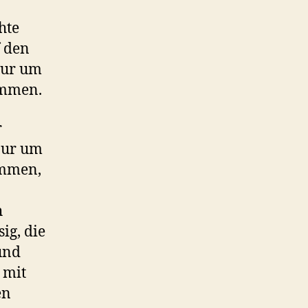
hte
f den
nur um
ommen.
r
 nur um
ommen,
h
ig, die
und
 mit
en