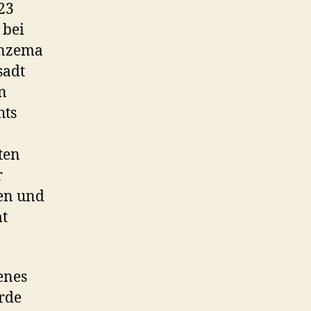
23
 bei
Benzema
sadt
n
hts
ten
r
en und
t
enes
rde