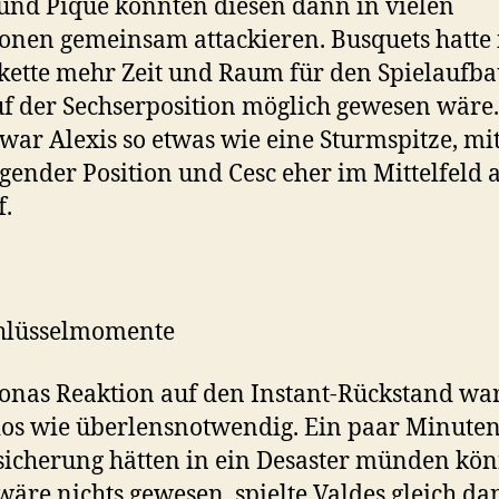
und Piqué konnten diesen dann in vielen
ionen gemeinsam attackieren. Busquets hatte 
kette mehr Zeit und Raum für den Spielaufbau
f der Sechserposition möglich gewesen wäre.
war Alexis so etwas wie eine Sturmspitze, mi
gender Position und Cesc eher im Mittelfeld a
f.
chlüsselmomente
onas Reaktion auf den Instant-Rückstand war
os wie überlensnotwendig. Ein paar Minuten
icherung hätten in ein Desaster münden kö
 wäre nichts gewesen, spielte Valdes gleich d