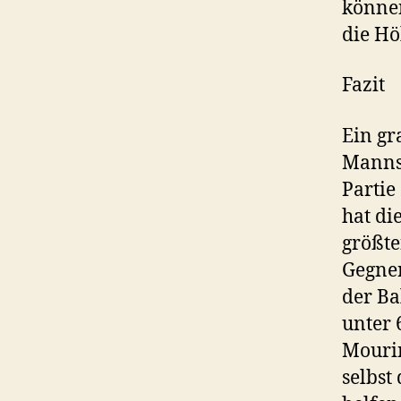
können
die Hö
Fazit
Ein gr
Mannsc
Partie
hat di
größte
Gegner
der Ba
unter 
Mourin
selbst