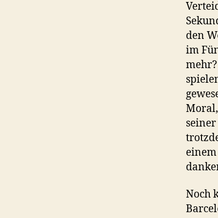
Vertei
Sekund
den We
im Fün
mehr? 
spiele
gewese
Moral,
seiner
trotzd
einem
danken
Noch k
Barcel