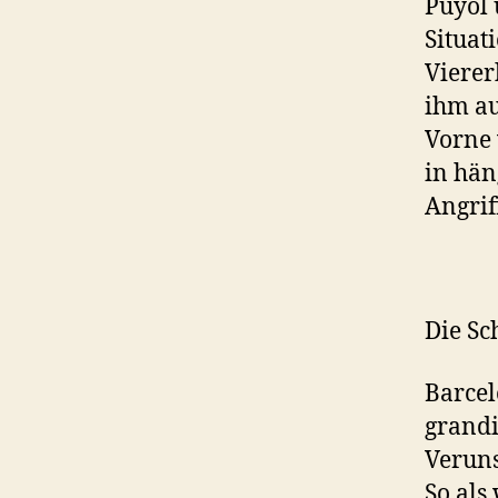
Puyol 
Situat
Vierer
ihm au
Vorne 
in hän
Angrif
Die S
Barcel
grandi
Veruns
So als