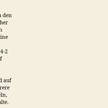
n den
cher
h
ine
-4-2
f
d auf
rere
ln,
lte.