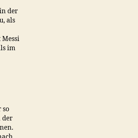
in der
, als
t Messi
ls im
 so
 der
nnen.
anach