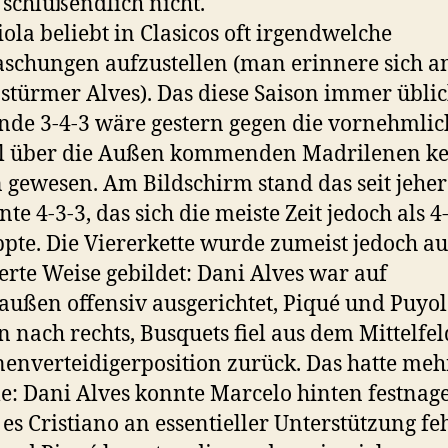
 schlußendlich nicht.
ola beliebt in Clasicos oft irgendwelche
schungen aufzustellen (man erinnere sich a
türmer Alves). Das diese Saison immer übli
de 3-4-3 wäre gestern gegen die vornehmlic
ll über die Außen kommenden Madrilenen ke
 gewesen. Am Bildschirm stand das seit jeher
te 4-3-3, das sich die meiste Zeit jedoch als 4
pte. Die Viererkette wurde zumeist jedoch au
erte Weise gebildet: Dani Alves war auf
außen offensiv ausgerichtet, Piqué und Puyol
n nach rechts, Busquets fiel aus dem Mittelfel
nenverteidigerposition zurück. Das hatte meh
le: Dani Alves konnte Marcelo hinten festnage
es Cristiano an essentieller Unterstützung feh