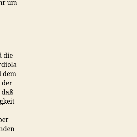
ehr um
 die
rdiola
d dem
k der
, daß
gkeit
ber
unden